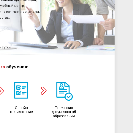
учебный центр;
омпетентными органами;
остав;
 сутки.
го
обучения: