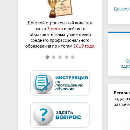
Дошколь
Донской строительный колледж
Донской строи
занял
3 место
в рейтинге
занял
3 ме
образовательных учреждений
образователь
среднего профессионального
среднего про
образования по итогам
2019 года.
образования по
О
здр
Регион
задача 
различн