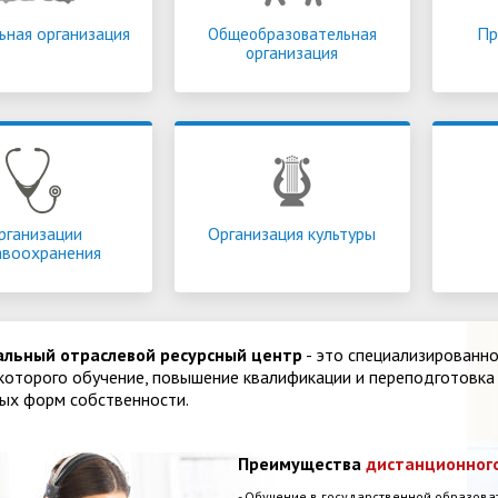
ная организация
Общеобразовательная
Пр
организация
тельный колледж
Донской строительный колледж
Донской
сто
в рейтинге
занял
2 место
в рейтинге
заня
ных учреждений
образовательных учреждений
образо
фессионального
среднего профессионального
средне
 итогам
2018 года
.
образования по итогам
2017 года
.
образова
рганизации
Организация культуры
авоохранения
альный отраслевой ресурсный центр
- это специализированн
которого обучение, повышение квалификации и переподготовка
ых форм собственности.
Преимущества
дистанционног
- Обучение в государственной образова