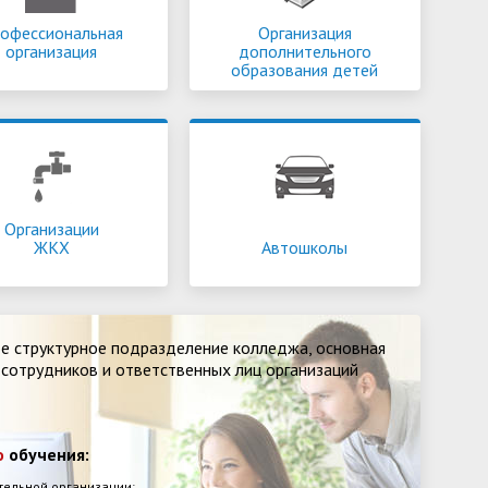
офессиональная
Организация
организация
дополнительного
образования детей
 строительный колледж
Донской строительный колледж
л
3 место
в рейтинге
занял
1 место
в рейтинге
вательных учреждений
образовательных учреждений
го профессионального
среднего профессионального
ния по итогам
2016 года
.
образования по итогам
2015 года
.
Организации
ЖКХ
Автошколы
ое структурное подразделение колледжа, основная
 сотрудников и ответственных лиц организаций
о
обучения:
тельной организации;