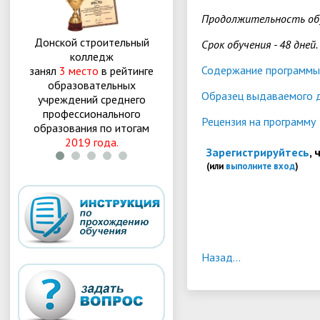
Продолжительность обу
Донской строительный
Донской строительный
Д
Срок обучения - 48 дней.
колледж
колледж
Содержание программы
занял
3 место
в рейтинге
занял
3 место
в рейтинге
за
образовательных
образовательных
Образец выдаваемого 
учреждений среднего
учреждений среднего
профессионального
профессионального
Рецензия на программу
образования по итогам
образования по итогам
о
2019 года.
2018 года
.
Зарегистрируйтесь
,
(или
выполните вход
)
Назад...